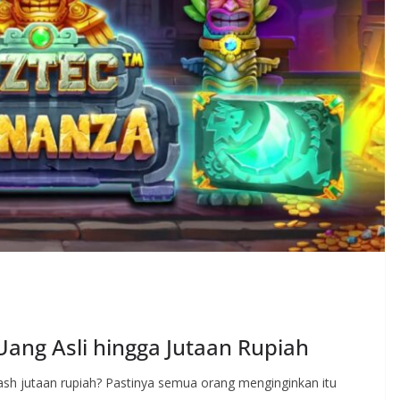
Uang Asli hingga Jutaan Rupiah
cash jutaan rupiah? Pastinya semua orang menginginkan itu