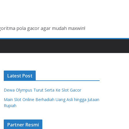
 algoritma pola gacor agar mudah maxwin!
Latest Post
Dewa Olympus Turut Serta Ke Slot Gacor
Main Slot Online Berhadiah Uang Asli hingga Jutaan
Rupiah
Partner Resmi